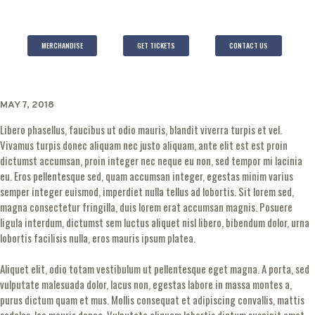
MERCHANDISE
GET TICKETS
CONTACT US
MAY 7, 2018
Libero phasellus, faucibus ut odio mauris, blandit viverra turpis et vel.
Vivamus turpis donec aliquam nec justo aliquam, ante elit est est proin
dictumst accumsan, proin integer nec neque eu non, sed tempor mi lacinia
eu. Eros pellentesque sed, quam accumsan integer, egestas minim varius
semper integer euismod, imperdiet nulla tellus ad lobortis. Sit lorem sed,
magna consectetur fringilla, duis lorem erat accumsan magnis. Posuere
ligula interdum, dictumst sem luctus aliquet nisl libero, bibendum dolor, urna
lobortis facilisis nulla, eros mauris ipsum platea.
Aliquet elit, odio totam vestibulum ut pellentesque eget magna. A porta, sed
vulputate malesuada dolor, lacus non, egestas labore in massa montes a,
purus dictum quam et mus. Mollis consequat et adipiscing convallis, mattis