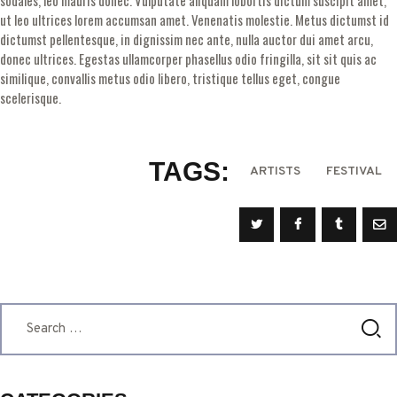
sodales, leo mauris donec. Vulputate aliquam lobortis dictum suscipit amet,
ut leo ultrices lorem accumsan amet. Venenatis molestie. Metus dictumst id
dictumst pellentesque, in dignissim nec ante, nulla auctor dui amet arcu,
donec ultrices. Egestas ullamcorper phasellus odio fringilla, sit sit quis ac
similique, convallis metus odio libero, tristique tellus eget, congue
scelerisque.
TAGS:
ARTISTS
FESTIVAL